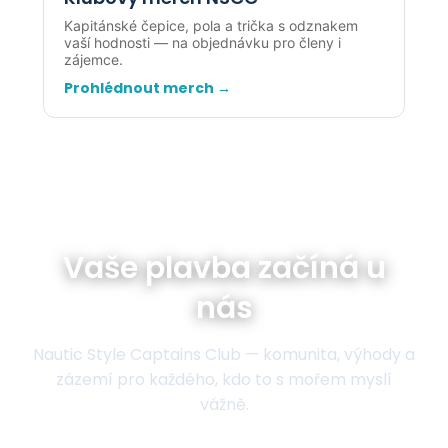
Kapitánské čepice, pola a trička s odznakem
vaší hodnosti — na objednávku pro členy i
zájemce.
Prohlédnout merch →
Vaše plavba začíná u
nás
Nautic Style Captains Club — komunita, výhody a
zázemí pro každého, kdo to s mořem myslí
vážně.