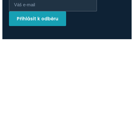
Přihlásit k odběru
Adresa
Sokolovská 136a,
186 00 Praha 8, Česká republika