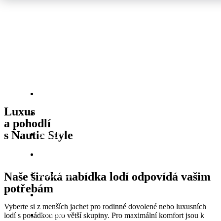
Flotila
Luxus
Trasa
a pohodlí
s Nautic Style
Služby
O nás
Naše široká nabídka lodí odpovídá vašim
Klub NSCC
potřebám
Licence
Vyberte si z menších jachet pro rodinné dovolené nebo luxusních
Kontakt
lodí s posádkou pro větší skupiny. Pro maximální komfort jsou k