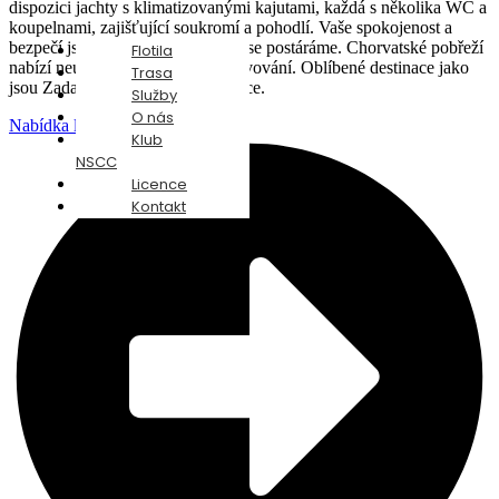
dispozici jachty s klimatizovanými kajutami, každá s několika WC a
koupelnami, zajišťující soukromí a pohodlí. Vaše spokojenost a
bezpečí jsou naší prioritou. O vše se postáráme. Chorvatské pobřeží
Flotila
nabízí neuvěřitelné možnosti objevování. Oblíbené destinace jako
Trasa
jsou Zadar, Primošten, Split, Vodice.
Služby
O nás
Nabídka lodí
Klub
NSCC
Licence
Kontakt