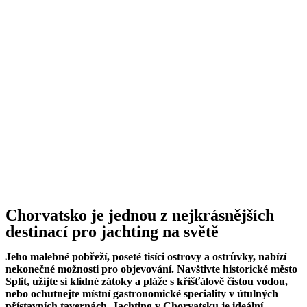
Chorvatsko je jednou z nejkrásnějších
destinací pro jachting na světě
Jeho malebné pobřeží, poseté tisíci ostrovy a ostrůvky, nabízí
nekonečné možnosti pro objevování. Navštivte historické město
Split, užijte si klidné zátoky a pláže s křišťálově čistou vodou,
nebo ochutnejte místní gastronomické speciality v útulných
přístavních tavernách. Jachting v Chorvatsku je ideální