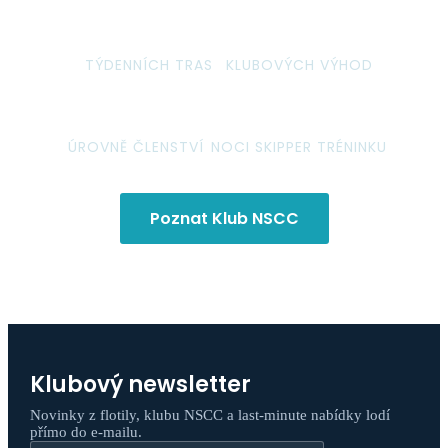
5
15
+
TÝDENNÍCH TRAS
KLUBOVÝCH VÝHOD
4
3
ÚROVNĚ ČLENSTVÍ
NOCI SKIPPER TRÉNINKU
Poznat Klub NSCC
Klubový newsletter
Novinky z flotily, klubu NSCC a last-minute nabídky lodí
přímo do e-mailu.