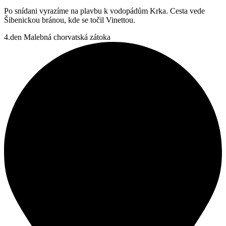
Po snídani vyrazíme na plavbu k vodopádům Krka. Cesta vede
Šibenickou bránou, kde se točil Vinettou.
4.den
Malebná chorvatská zátoka