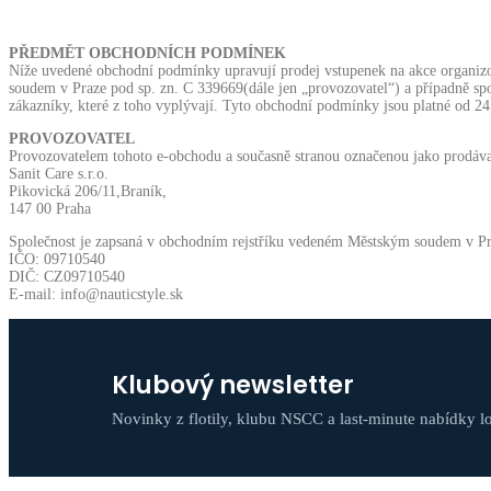
PŘEDMĚT OBCHODNÍCH PODMÍNEK
Níže uvedené obchodní podmínky upravují prodej vstupenek na akce organizo
soudem v Praze pod sp. zn. C 339669(dále jen „provozovatel“) a případně sp
zákazníky, které z toho vyplývají. Tyto obchodní podmínky jsou platné od 24
PROVOZOVATEL
Provozovatelem tohoto e-obchodu a současně stranou označenou jako prodávaj
Sanit Care s.r.o.
Pikovická 206/11,Braník,
147 00 Praha
Společnost je zapsaná v obchodním rejstříku vedeném Městským soudem v Pr
IČO: 09710540
DIČ: CZ09710540
E-mail: info@nauticstyle.sk
Klubový newsletter
Novinky z flotily, klubu NSCC a last-minute nabídky l