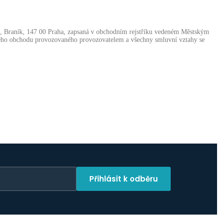
11, Braník, 147 00 Praha, zapsaná v obchodním rejstříku vedeném Městským
tového obchodu provozovaného provozovatelem a všechny smluvní vztahy se
Přihlásit k odběru