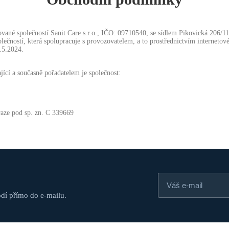
vané společností Sanit Care s.r.o., IČO: 09710540, se sídlem Pikovická 206/
olečností, která spolupracuje s provozovatelem, a to prostřednictvím interne
.5.2024.
ící a současně pořadatelem je společnost:
aze pod sp. zn. C 339669
odí přímo do e-mailu.