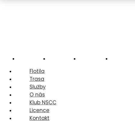
Flotila
Trasa
Služby
O nás
Flotila
Trasa
Služby
O nás
Klub NSCC
Licence
Kontakt