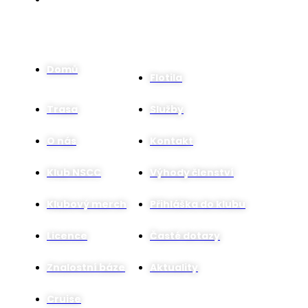
+420 737 771 771
Menu
Domů
Flotila
Trasa
Služby
O nás
Kontakt
Klub NSCC
Výhody členství
Klubový merch
Přihláška do klubu
Licence
Časté dotazy
Znalostní báze
Aktuality
Cruise