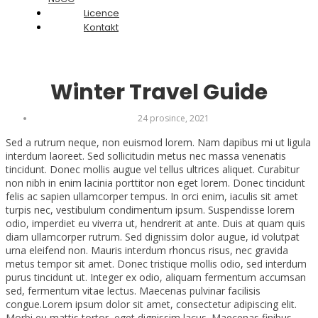
Licence
Kontakt
Winter Travel Guide
24 prosince, 2021
Sed a rutrum neque, non euismod lorem. Nam dapibus mi ut ligula
interdum laoreet. Sed sollicitudin metus nec massa venenatis
tincidunt. Donec mollis augue vel tellus ultrices aliquet. Curabitur
non nibh in enim lacinia porttitor non eget lorem. Donec tincidunt
felis ac sapien ullamcorper tempus. In orci enim, iaculis sit amet
turpis nec, vestibulum condimentum ipsum. Suspendisse lorem
odio, imperdiet eu viverra ut, hendrerit at ante. Duis at quam quis
diam ullamcorper rutrum. Sed dignissim dolor augue, id volutpat
urna eleifend non. Mauris interdum rhoncus risus, nec gravida
metus tempor sit amet. Donec tristique mollis odio, sed interdum
purus tincidunt ut. Integer ex odio, aliquam fermentum accumsan
sed, fermentum vitae lectus. Maecenas pulvinar facilisis
congue.Lorem ipsum dolor sit amet, consectetur adipiscing elit.
Morbi eu mattis tortor, eget dignissim lacus. Maecenas finibus