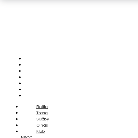
Flotila
Trasa
Služby
O nás
Klub NSCC
Licence
Kontakt
Flotila
Trasa
Služby
O nás
Klub
NSCC